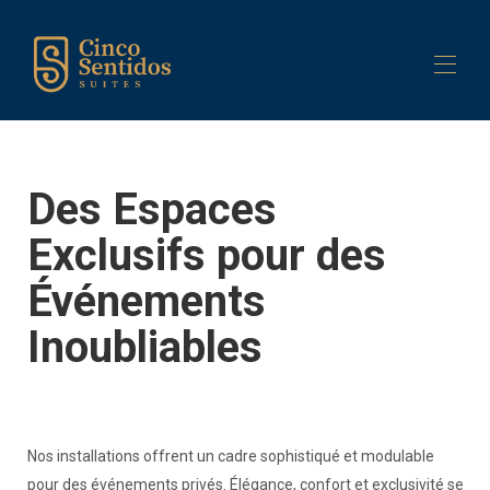
Accueil
Bâtiment
Des Espaces
Suites
▾
Services
▾
Exclusifs pour des
Contactez-nous
Événements
Inoubliables
Nos installations offrent un cadre sophistiqué et modulable
pour des événements privés. Élégance, confort et exclusivité se