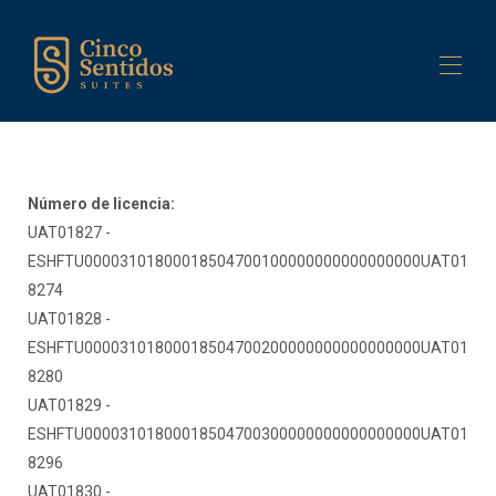
Accueil
Bâtiment
Número de licencia:
Suites
▾
UAT01827 -
Services
▾
ESHFTU00003101800018504700100000000000000000UAT01
Contactez-nous
8274
UAT01828 -
ESHFTU00003101800018504700200000000000000000UAT01
8280
UAT01829 -
ESHFTU00003101800018504700300000000000000000UAT01
8296
UAT01830 -