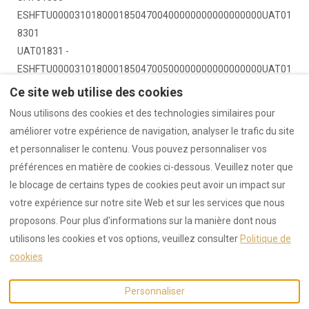
ESHFTU00003101800018504700400000000000000000UAT01
8301
UAT01831 -
ESHFTU00003101800018504700500000000000000000UAT01
8270
Ce site web utilise des cookies
Nous utilisons des cookies et des technologies similaires pour
améliorer votre expérience de navigation, analyser le trafic du site
et personnaliser le contenu. Vous pouvez personnaliser vos
Politique de Confidentialité
Politique de cookies
préférences en matière de cookies ci-dessous. Veuillez noter que
Licences
le blocage de certains types de cookies peut avoir un impact sur
votre expérience sur notre site Web et sur les services que nous
proposons. Pour plus d'informations sur la manière dont nous
utilisons les cookies et vos options, veuillez consulter
Politique de
Français
EUR
619 004 804
cookies
Plaza Mercadal 2, Tudela,
©
2026
Suites 5 Sentidos
Personnaliser
Navarra, Espagne 31500
.
Tous droits réservés
-
E-mail
:
Powered by
Lodgify