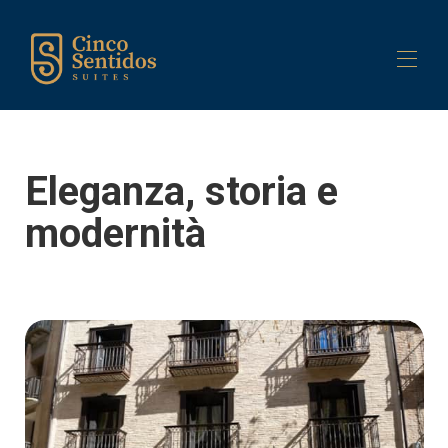
Home
Edificio
Eleganza, storia e
Suite
▾
Servizi
▾
modernità
Contattaci