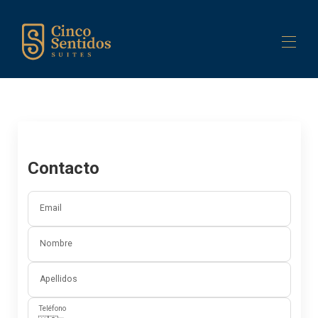
Inicio
Edificio
Suites
▾
Servicios
▾
Contacto
Contáctenos
Email
Nombre
Apellidos
Teléfono