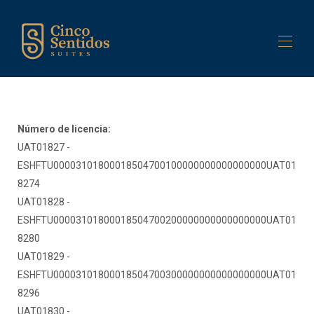
Inicio
Edificio
Número de licencia:
Suites
▾
UAT01827 -
Servicios
▾
ESHFTU00003101800018504700100000000000000000UAT01
Contáctenos
8274
UAT01828 -
ESHFTU00003101800018504700200000000000000000UAT01
8280
UAT01829 -
ESHFTU00003101800018504700300000000000000000UAT01
8296
UAT01830 -