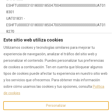
ESHFTU00003101800018504700400000000000000000UAT01
8301
UAT01831 -
ESHFTU00003101800018504700500000000000000000UAT01
8270
Este sitio web utiliza cookies
Utilizamos cookies y tecnologías similares para mejorar tu
experiencia de navegación, analizar el tráfico del sitio web y
Política de Privacidad
Política de Cookies
personalizar el contenido. Puedes personalizar tus preferencias
Licencias
de cookies a continuación. Ten en cuenta que bloquear algunos
tipos de cookies puede afectar tu experiencia en nuestro sitio web
y los servicios que ofrecemos. Para obtener más información
sobre cómo usamos las cookies y tus opciones, consulta
Política
Español
EUR
619 004 804
de cookies
Plaza Mercadal 2, Tudela,
©
2026
Suites 5 Sentidos
Personalizar
Navarra, España 31500
.
Todos los derechos
Email
:
reservados
- Powered